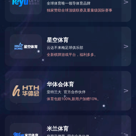
开云网页版
关于我们
开云网页版
新闻资讯
产品中心
销售网络
开云网页版-开云(中国)官方
版权所有 © 2021 开云网页版-开云(中国)官方 All Rights Reserved