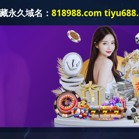
开云网页版
关于我们
开
JMw16
版-开云(中国)官方 纸集尘袋 开云网页版-开云(中国)官方 周先生0573-886